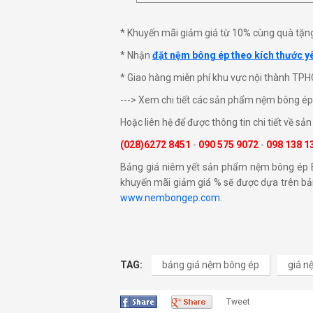
* Khuyến mãi giảm giá từ 10% cùng quà tặn
* Nhận
đặt nệm bông ép theo kích thước y
* Giao hàng miễn phí khu vực nội thành TPHC
---> Xem chi tiết các sản phẩm nệm bông é
Hoặc liên hệ để được thông tin chi tiết về s
(028)6272 8451
-
090 575 9072
-
098 138 1
Bảng giá niêm yết sản phẩm nệm bông ép Ed
khuyến mãi giảm giá % sẽ được dựa trên b
www.nembongep.com
.
TAG:
bảng giá nệm bông ép
giá n
Tweet