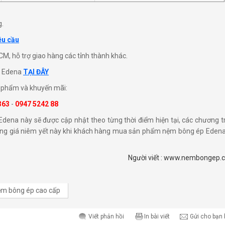
g.
êu cầu
M, hỗ trợ giao hàng các tỉnh thành khác.
p Edena
TẠI ĐÂY
ản phẩm và khuyến mãi:
363
-
0947 5242 88
ena này sẽ được cập nhật theo từng thời điểm hiện tại, các chương t
ảng giá niêm yết này khi khách hàng mua sản phẩm nệm bông ép Edena
Người viết : www.nembongep.
ệm bông ép cao cấp
Viết phản hồi
In bài viết
Gửi cho bạn 