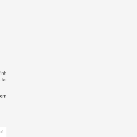
rình
 tại
com
bè