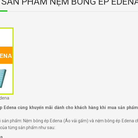
T SẢN PHẨM NỆM BÔNG ÉP EDEN
Edena
p Edena cùng khuyến mãi dành cho khách hàng khi mua sản phẩm 
 sản phẩm: Nệm bông ép Edena (Áo vải gấm) và nệm bông ép Edena c
t của từng sản phẩm như sau:
ần