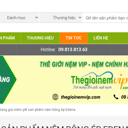
N PHẨM
THƯƠNG HIỆU
TIN TỨC
LIÊN HỆ
Hotline:
09.813.813.63
Bảng giá niêm yết sản phẩm nệm bông ép Edena