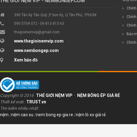
THẾ GIỚI NỆM VIP - NEMBONGEP.COM
Chính 
390 Tân Kỳ Tân Quý ,P Sơn Kỳ, Q Tân Phú, TPHCM
Chính
090 5759 072 - 09 813 813 63
Chính
thegioinemvip@gmail.com
Bảo m
www.thegioinemvip.com
Chính
www.nembongep.com
Xem bản đồ
Copyright © 2016
THẾ GIỚI NỆM VIP
-
NỆM BÔNG ÉP GIÁ RẺ
Thiết kế web :
TRUST.vn
Tìm kiếm nhiều nhất:
nệm
|
nệm cao su
|
nem bong ep gia re
|
nệm lò xo giá rẻ