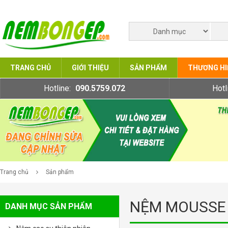
TRANG CHỦ
GIỚI THIỆU
SẢN PHẨM
THƯƠNG HI
Hotline:
090.5759.072
Hotl
Trang chủ
Sản phẩm
NỆM MOUSSE
DANH MỤC SẢN PHẨM