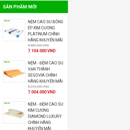
SẢN PHẨM MỚI
NỆM CAO SU BÔNG
NỆM - ĐỆM CAO SU
ÉP KIM CƯƠNG
LIÊN Á DOME CHÍNH
PLATINUM CHÍNH
HÃNG KHUYẾN MÃI
9.050.000 VND
HÃNG KHUYẾN MÃI
7.960.000 VND
8.880.000 VND
7.104.000 VND
NỆM - ĐỆM CAO SU
VẠN THÀNH
SEGOVIA CHÍNH
I
HÃNG KHUYẾN MÃI
8.240.000 VND
7.004.000 VND
G
NỆM - ĐỆM CAO SU
KIM CƯƠNG
DIAMOND LUXURY
CHÍNH HÃNG
KHUYẾN MÃI