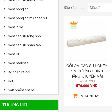
Nệm cao su thiên nhiên
Sắp xếp theo:
Mặc định
Nệm bông ép
Nệm bông ép mặt cao su
Nệm lò xo
Nệm cao su tổng hợp
Nệm cao su nhân tạo
Nệm PE
Nệm mousse
GỐI ÔM CAO SU HONEY
KIM CƯƠNG CHÍNH
Bộ chăn ra gối
HÃNG KHUYẾN MÃI
640.000 VND
Gối
576.000 VND
Sản phẩm em bé
MUA NGAY
THƯƠNG HIỆU