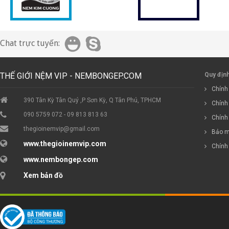
Chat trực tuyến:
THẾ GIỚI NỆM VIP - NEMBONGEP.COM
Quy địn
Chính 
390 Tân Kỳ Tân Quý ,P Sơn Kỳ, Q Tân Phú, TPHCM
Chính
090 5759 072 - 09 813 813 63
Chính
thegioinemvip@gmail.com
Bảo m
www.thegioinemvip.com
Chính
www.nembongep.com
Xem bản đồ