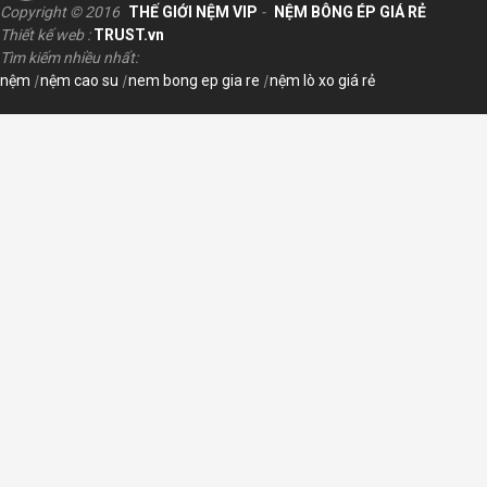
Copyright © 2016
THẾ GIỚI NỆM VIP
-
NỆM BÔNG ÉP GIÁ RẺ
Thiết kế web :
TRUST.vn
Tìm kiếm nhiều nhất:
nệm
|
nệm cao su
|
nem bong ep gia re
|
nệm lò xo giá rẻ