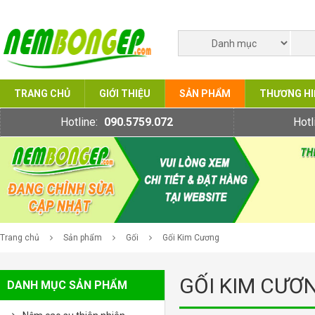
TRANG CHỦ
GIỚI THIỆU
SẢN PHẨM
THƯƠNG HI
Hotline:
090.5759.072
Hotl
Trang chủ
Sản phẩm
Gối
Gối Kim Cương
GỐI KIM CƯƠ
DANH MỤC SẢN PHẨM