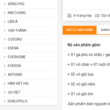
ĐỒNG PHÚ
KIM CƯƠNG
In trang này
Gửi c
LIÊN Á
MÔ TẢ SẢN PHẨM
ĐÁNH
VẠN THÀNH
CUSCINO
Bộ sản phẩm gồm:
EDENA
+ 01 ga phủ có chần / ga
EVERHOME
+ 01 vỏ chăn + 01 ruột c
EVERON
+ 02 vỏ gối tựa.
ARTEMIS
HÀN VIỆT HẢI
+ 02 vỏ gối nằm.
ƯU VIỆT
+ 01 vỏ gối ôm.
DUNLOPILLO
Sản phẩm bán nguyên bộ