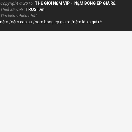
Copyright © 2016
THẾ GIỚI NỆM VIP
-
NỆM BÔNG ÉP GIÁ RẺ
Thiết kế web :
TRUST.vn
Tìm kiếm nhiều nhất:
nệm
|
nệm cao su
|
nem bong ep gia re
|
nệm lò xo giá rẻ