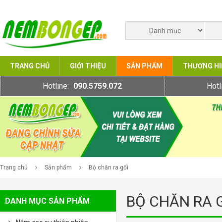
TRANG CHỦ
GIỚI THIỆU
SẢN PHẨM
THƯƠNG HI
Hotline:
090.5759.072
Hotl
Trang chủ
Sản phẩm
Bộ chăn ra gối
BỘ CHĂN RA 
DANH MỤC SẢN PHẨM