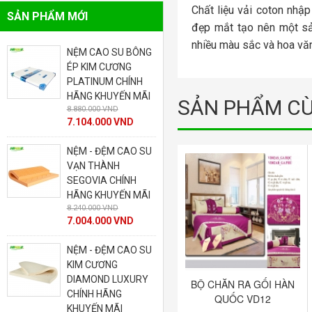
Chất liệu vải coton nhậ
SẢN PHẨM MỚI
đẹp mắt tạo nên một s
nhiều màu sắc và hoa văn
NỆM CAO SU BÔNG
NỆM - ĐỆM CAO SU
ÉP KIM CƯƠNG
LIÊN Á DOME CHÍNH
PLATINUM CHÍNH
HÃNG KHUYẾN MÃI
9.050.000 VND
HÃNG KHUYẾN MÃI
SẢN PHẨM CÙ
7.960.000 VND
8.880.000 VND
7.104.000 VND
NỆM - ĐỆM CAO SU
VẠN THÀNH
SEGOVIA CHÍNH
I
HÃNG KHUYẾN MÃI
8.240.000 VND
7.004.000 VND
G
NỆM - ĐỆM CAO SU
KIM CƯƠNG
DIAMOND LUXURY
BỘ CHĂN RA GỐI HÀN
BỘ CHĂN RA GỐI HÀN
CHÍNH HÃNG
QUỐC VD11
QUỐC VD12
KHUYẾN MÃI