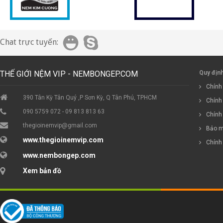
Chat trực tuyến:
THẾ GIỚI NỆM VIP - NEMBONGEP.COM
Quy địn
Chính 
390 Tân Kỳ Tân Quý ,P Sơn Kỳ, Q Tân Phú, TPHCM
Chính
090 5759 072 - 09 813 813 63
Chính
thegioinemvip@gmail.com
Bảo m
www.thegioinemvip.com
Chính
www.nembongep.com
Xem bản đồ