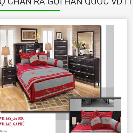
Ộ CHĂN RA GỐI HÀN QUỐC VD11