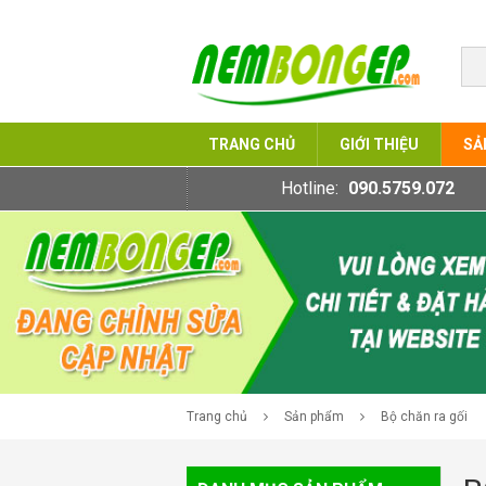
TRANG CHỦ
GIỚI THIỆU
SẢ
Hotline:
090.5759.072
Trang chủ
Sản phẩm
Bộ chăn ra gối