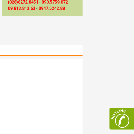
(028)6272.8451
-
090.5759.072
09.813.813.63
-
0947.5242.88