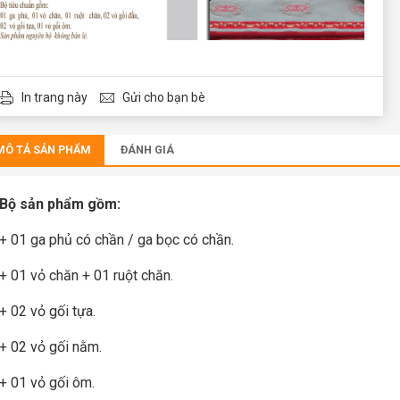
In trang này
Gửi cho bạn bè
MÔ TẢ SẢN PHẨM
ĐÁNH GIÁ
Bộ sản phẩm gồm:
+ 01 ga phủ có chần / ga bọc có chần.
+ 01 vỏ chăn + 01 ruột chăn.
+ 02 vỏ gối tựa.
+ 02 vỏ gối nằm.
+ 01 vỏ gối ôm.