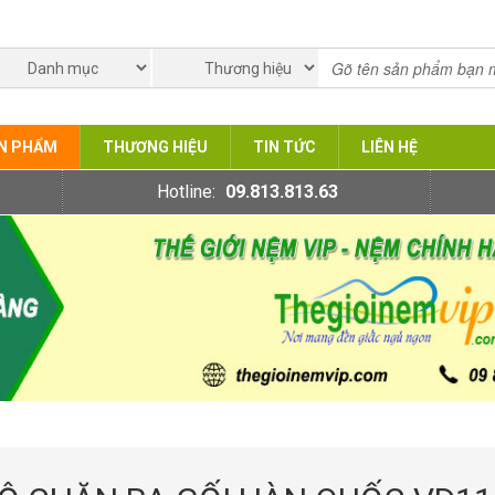
N PHẨM
THƯƠNG HIỆU
TIN TỨC
LIÊN HỆ
Hotline:
09.813.813.63