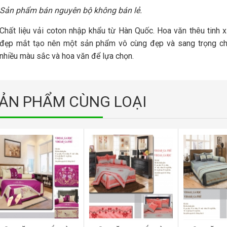
Sản phẩm bán nguyên bộ không bán lẻ.
Chất liệu vải coton nhập khẩu từ Hàn Quốc. Hoa văn thêu tinh 
đẹp mắt tạo nên một sản phẩm vô cùng đẹp và sang trọng c
nhiều màu sắc và hoa văn để lựa chọn.
NỆM - ĐỆM CAO SU
LIÊN Á DOME CHÍNH
HÃNG KHUYẾN MÃI
9.050.000 VND
ẢN PHẨM CÙNG LOẠI
7.960.000 VND