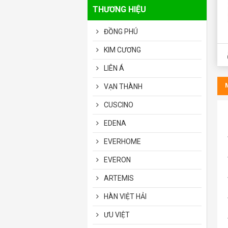
THƯƠNG HIỆU
ĐỒNG PHÚ
KIM CƯƠNG
LIÊN Á
VẠN THÀNH
CUSCINO
EDENA
EVERHOME
EVERON
ARTEMIS
HÀN VIỆT HẢI
ƯU VIỆT