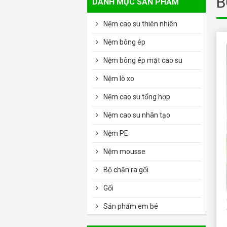
B
DANH MỤC SẢN PHẨM
Nệm cao su thiên nhiên
Nệm bông ép
Nệm bông ép mặt cao su
Nệm lò xo
Nệm cao su tổng hợp
Nệm cao su nhân tạo
Nệm PE
Nệm mousse
Bộ chăn ra gối
Gối
Sản phẩm em bé