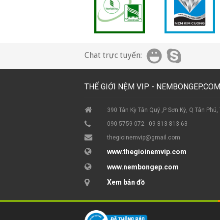
Chat trực tuyến:
THẾ GIỚI NỆM VIP - NEMBONGEP.CO
390 Tân Kỳ Tân Quý ,P Sơn Kỳ, Q Tân Phú
090 5759 072 - 09 813 813 63
thegioinemvip@gmail.com
www.thegioinemvip.com
www.nembongep.com
Xem bản đồ